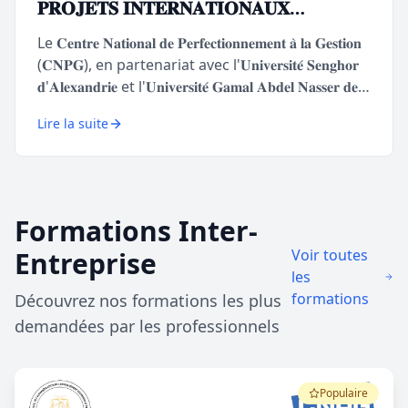
𝐏𝐑𝐎𝐉𝐄𝐓𝐒 𝐈𝐍𝐓𝐄𝐑𝐍𝐀𝐓𝐈𝐎𝐍𝐀𝐔𝐗
"𝐏𝐚𝐫𝐜𝐨𝐮𝐫𝐬 𝐂𝐨𝐦𝐩𝐞́𝐭𝐞𝐧𝐜𝐞𝐬 𝐓𝐫𝐚𝐧𝐬𝐯𝐞𝐫𝐬𝐚𝐥𝐞𝐬"
Le 𝐂𝐞𝐧𝐭𝐫𝐞 𝐍𝐚𝐭𝐢𝐨𝐧𝐚𝐥 𝐝𝐞 𝐏𝐞𝐫𝐟𝐞𝐜𝐭𝐢𝐨𝐧𝐧𝐞𝐦𝐞𝐧𝐭 𝐚̀ 𝐥𝐚 𝐆𝐞𝐬𝐭𝐢𝐨𝐧
(𝐂𝐍𝐏𝐆), en partenariat avec l'𝐔𝐧𝐢𝐯𝐞𝐫𝐬𝐢𝐭𝐞́ 𝐒𝐞𝐧𝐠𝐡𝐨𝐫
𝐝'𝐀𝐥𝐞𝐱𝐚𝐧𝐝𝐫𝐢𝐞 et l'𝐔𝐧𝐢𝐯𝐞𝐫𝐬𝐢𝐭𝐞́ 𝐆𝐚𝐦𝐚𝐥 𝐀𝐛𝐝𝐞𝐥 𝐍𝐚𝐬𝐬𝐞𝐫 𝐝𝐞
𝐂𝐨𝐧𝐚𝐤𝐫𝐲, déploie dans ses locaux une formation
Lire la suite
diplômante Master 2 en Management de
Projets Internationaux, dans son module «
𝐏𝐚𝐫𝐜𝐨𝐮𝐫𝐬 𝐂𝐨𝐦𝐩𝐞́𝐭𝐞𝐧𝐜𝐞𝐬 𝐓𝐫𝐚𝐧𝐬𝐯𝐞𝐫𝐬𝐚𝐥𝐞𝐬 ».
Formations Inter-
Entreprise
Voir toutes
les
formations
Découvrez nos formations les plus
demandées par les professionnels
Populaire