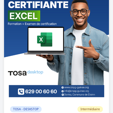
cliquez ici : 👉 https://tinyurl.com/DEPLI-TOSA
Inscrivez-vous dès maintenant et obtenez une
certification reconnue par les employeurs de
référence ! 👉 https://cnpg-
guinee.org/formations #TOSAPowerBI
#DataVisualization #METFPE #CNPG
#Certification #CompétencesNumériques
#FormationContinue #Guinée
TOSA - DESKSTOP
Intermédiaire