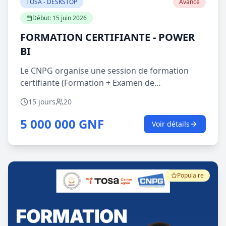
TOSA - DESKSTOP
Avancé
Début:
15 juin 2026
FORMATION CERTIFIANTE - POWER
BI
Le CNPG organise une session de formation
certifiante (Formation + Examen de
Certification). TOSA Power BI, un standard
15 jours
20
international permettant d’évaluer et valoriser
vos compétences en visualisation et analyse de
5 000 000 GNF
Voir détails
données. Power BI est un outil puissant utilisé
pour transformer des données complexes en
tableaux de bord interactifs, indispensables
pour la prise de décision. Vous êtes
Populaire
professionnel(le), analyste, ou en reconversion
vers les métiers de la data ? Cette certification
est pour vous. 🔍 Pour plus d’informations sur
les certifications TOSA et les logiciels couverts,