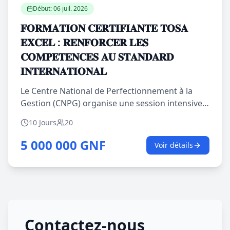
Début:
06 juil. 2026
𝐅𝐎𝐑𝐌𝐀𝐓𝐈𝐎𝐍 𝐂𝐄𝐑𝐓𝐈𝐅𝐈𝐀𝐍𝐓𝐄 𝐓𝐎𝐒𝐀
𝐄𝐗𝐂𝐄𝐋 : 𝐑𝐄𝐍𝐅𝐎𝐑𝐂𝐄𝐑 𝐋𝐄𝐒
𝐂𝐎𝐌𝐏𝐄𝐓𝐄𝐍𝐂𝐄𝐒 𝐀𝐔 𝐒𝐓𝐀𝐍𝐃𝐀𝐑𝐃
𝐈𝐍𝐓𝐄𝐑𝐍𝐀𝐓𝐈𝐎𝐍𝐀𝐋
Le Centre National de Perfectionnement à la
Gestion (CNPG) organise une session intensive
de formation certifiante en Microsoft Excel,
10 Jours
20
sanctionnée par la certification internationale
TOSA. Cette initiative vise à doter les cadres et
5 000 000 GNF
Voir détails
professionnels de compétences opérationnelles
avancées en analyse, gestion et traitement des
données, conformément aux standards
internationaux. La formation privilégie une
approche pratique et immersive, animée par
des experts afin de garantir une maîtrise
Contactez-nous
opérationnelle des outils Excel. La certification à