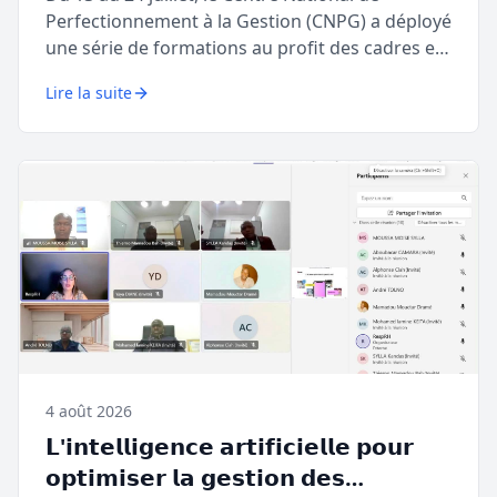
Perfectionnement à la Gestion (CNPG) a déployé
une série de formations au profit des cadres et
agents de la Société Électricité de Guinée (EDG).
Lire la suite
4 août 2026
𝗟'𝗶𝗻𝘁𝗲𝗹𝗹𝗶𝗴𝗲𝗻𝗰𝗲 𝗮𝗿𝘁𝗶𝗳𝗶𝗰𝗶𝗲𝗹𝗹𝗲 𝗽𝗼𝘂𝗿
𝗼𝗽𝘁𝗶𝗺𝗶𝘀𝗲𝗿 𝗹𝗮 𝗴𝗲𝘀𝘁𝗶𝗼𝗻 𝗱𝗲𝘀