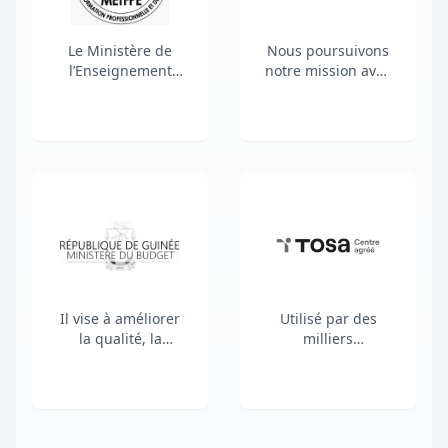
Le Ministère de
Nous poursuivons
l’Enseignement
notre mission avec
Technique, de la
passion : offrir aux
Formation
professionnels des
Professionnelle et
projets de
de l’Emploi a pour
développement et
mission la
aux cadres des
conception,
secteurs public et
l’élaboration et la
parapublic une
mise en œuvre de
expérience de
la politique du
formation à la
Gouvernement
hauteur de leurs
dans les domaines
ambitions et des
de l’enseignement
défis qu’ils doivent
Il vise à améliorer
Utilisé par des
technique, de la
relever. Plus que
la qualité, la
milliers
formation
jamais, la qualité
précision et la
d’entreprises,
professionnelle et
de nos contenus,
transparence des
d’établissements
de l’emploi et d’en
la rigueur de nos
prévisions de
d’enseignement
assurer le suivi.
approches
recettes
supérieur et
pédagogiques et
budgétaires,
d'organismes de