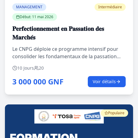
MANAGEMENT
Intermédiaire
Début:
11 mai 2026
𝐏𝐞𝐫𝐟𝐞𝐜𝐭𝐢𝐨𝐧𝐧𝐞𝐦𝐞𝐧𝐭 𝐞𝐧 𝐏𝐚𝐬𝐬𝐚𝐭𝐢𝐨𝐧 𝐝𝐞𝐬
𝐌𝐚𝐫𝐜𝐡𝐞́𝐬
Le CNPG déploie ce programme intensif pour
consolider les fondamentaux de la passation
des marchés en une expertise opérationnelle.
10 Jours
20
Cette session permettra de renforcer vos acquis
techniques et de maîtriser la réglementation
3 000 000 GNF
Voir détails
dans le domaine par une immersion
approfondie. Le programme vise à vous outiller
de manière à aborder sereinement le prochain
séminaire d’accréditation professionnelle
Populaire
délivrée par notre partenaire SETYM
International conjointement avec l’École des
Sciences de la Gestion de l’Université du Québec
à Montréal (ESG UQAM). Inscrivez-vous via le