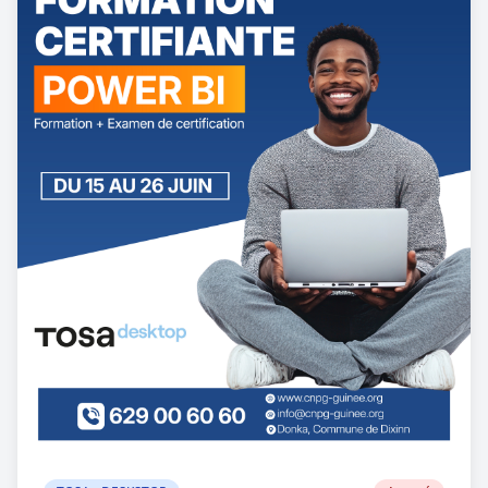
lien suivant : https://cnpg-
guinee.org/formations #MENA #ETFP #CNPG
#FormationProfessionnelle
#PassationDesMarchés #SETYMInternational
#ESGUQAM #CertificationInternationale
#Expertise #Guinée