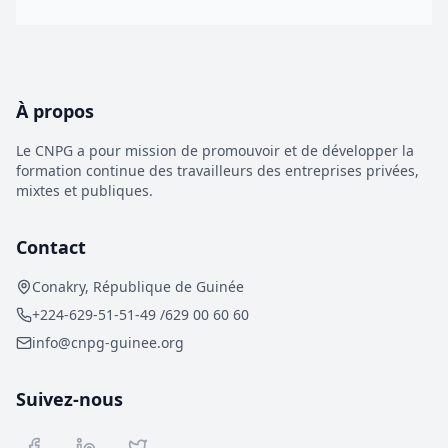
la pertinence de
essentielles à une
formation à
nos thématiques
gestion publique
travers le monde,
font de SETYM un
efficace
le Tosa est un
partenaire
standard
stratégique pour
international
améliorer la
À propos
d'évaluation et de
performance de
certification des
vos institutions.
Le CNPG a pour mission de promouvoir et de développer la
compétences
formation continue des travailleurs des entreprises privées,
bureautiques et
mixtes et publiques.
digitales.
Contact
Conakry, République de Guinée
+224-629-51-51-49 /629 00 60 60
info@cnpg-guinee.org
Suivez-nous