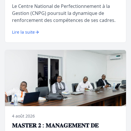
𝗿𝗲𝘀𝘀𝗼𝘂𝗿𝗰𝗲𝘀 𝗵𝘂𝗺𝗮𝗶𝗻𝗲𝘀
Le Centre National de Perfectionnement à la
Gestion (CNPG) poursuit la dynamique de
renforcement des compétences de ses cadres.
Lire la suite
4 août 2026
𝐌𝐀𝐒𝐓𝐄𝐑 𝟐 : 𝐌𝐀𝐍𝐀𝐆𝐄𝐌𝐄𝐍𝐓 𝐃𝐄