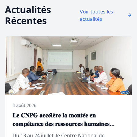
Actualités
Voir toutes les
Récentes
actualités
4 août 2026
𝐋𝐞 𝐂𝐍𝐏𝐆 𝐚𝐜𝐜𝐞́𝐥𝐞̀𝐫𝐞 𝐥𝐚 𝐦𝐨𝐧𝐭𝐞́𝐞 𝐞𝐧
𝐜𝐨𝐦𝐩𝐞́𝐭𝐞𝐧𝐜𝐞 𝐝𝐞𝐬 𝐫𝐞𝐬𝐬𝐨𝐮𝐫𝐜𝐞𝐬 𝐡𝐮𝐦𝐚𝐢𝐧𝐞𝐬
𝐝'𝐄𝐃𝐆
Du 13 au 24 juillet, le Centre National de